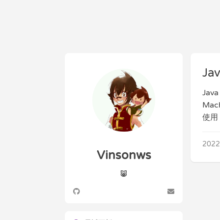
Ja
Jav
Mac
使用，
2022
Vinsonws
🐷