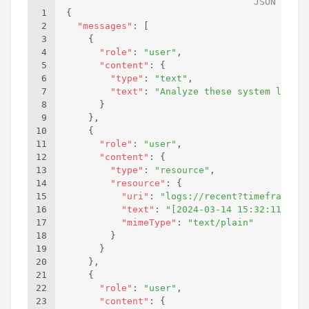
1
{
2
"messages"
:
[
3
{
4
"role"
:
"user"
,
5
"content"
:
{
6
"type"
:
"text"
,
7
"text"
:
"Analyze these system logs a
8
}
9
}
,
10
{
11
"role"
:
"user"
,
12
"content"
:
{
13
"type"
:
"resource"
,
14
"resource"
:
{
15
"uri"
:
"logs://recent?timeframe=1h
16
"text"
:
"[2024-03-14 15:32:11] ERR
17
"mimeType"
:
"text/plain"
18
}
19
}
20
}
,
21
{
22
"role"
:
"user"
,
23
"content"
:
{