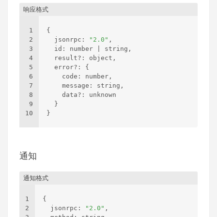
响应格式
1
{
2
  jsonrpc
:
"2.0"
,
3
  id
:
 number | string
,
4
  result?
:
 object
,
5
  error?
:
{
6
    code
:
 number
,
7
    message
:
 string
,
8
    data?
:
 unknown
9
}
10
}
通知
通知格式
1
{
2
  jsonrpc
:
"2.0"
,