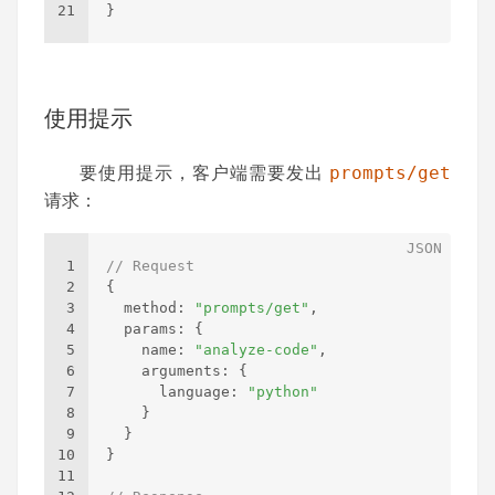
21
}
使用提示
要使用提示，客户端需要发出
prompts/get
请求：
1
// Request
2
{
3
  method
:
"prompts/get"
,
4
  params
:
{
5
    name
:
"analyze-code"
,
6
    arguments
:
{
7
      language
:
"python"
8
}
9
}
10
}
11