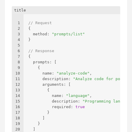
title
1
// Request
2
{
3
  method
:
"prompts/list"
4
}
5
6
// Response
7
{
8
  prompts
:
[
9
{
10
      name
:
"analyze-code"
,
11
      description
:
"Analyze code for potenti
12
      arguments
:
[
13
{
14
          name
:
"language"
,
15
          description
:
"Programming language
16
          required
:
true
17
}
18
]
19
}
20
]