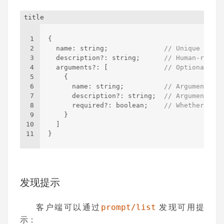
title
1
{
2
  name
:
 string;              
// Unique ident
3
  description?
:
 string;      
// Human-readab
4
  arguments?
:
[
// Optional lis
5
{
6
      name
:
 string;          
// Argument id
7
      description?
:
 string;  
// Argument des
8
      required?
:
 boolean;    
// Whether argu
9
}
10
]
11
}
发现提示
客户端可以通过
prompt/list
发现可用提
示：