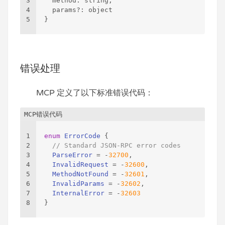
3
  method
:
 string
,
4
  params?
:
 object
5
}
错误处理
MCP 定义了以下标准错误代码：
MCP错误代码
1
enum
ErrorCode
 {
2
// Standard JSON-RPC error codes
3
ParseError
 = -
32700
,
4
InvalidRequest
 = -
32600
,
5
MethodNotFound
 = -
32601
,
6
InvalidParams
 = -
32602
,
7
InternalError
 = -
32603
8
}