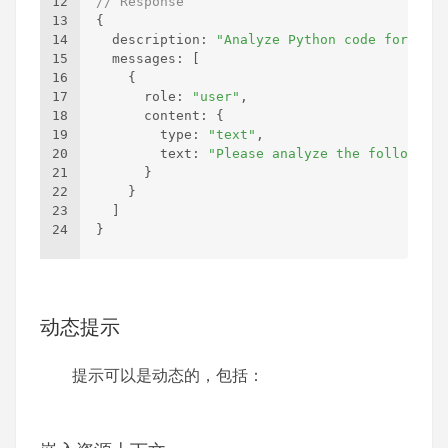
12
// Response
13
{
14
  description
:
"Analyze Python code for pote
15
  messages
:
[
16
{
17
      role
:
"user"
,
18
      content
:
{
19
        type
:
"text"
,
20
        text
:
"Please analyze the following 
21
}
22
}
23
]
24
}
动态提示
提示可以是动态的，包括：