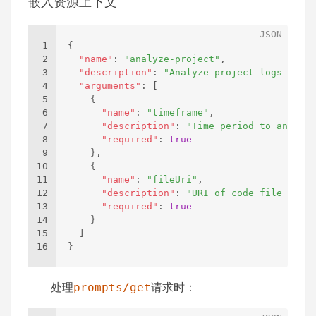
嵌入资源上下文
1
{
2
"name"
:
"analyze-project"
,
3
"description"
:
"Analyze project logs and c
4
"arguments"
:
[
5
{
6
"name"
:
"timeframe"
,
7
"description"
:
"Time period to analyze
8
"required"
:
true
9
}
,
10
{
11
"name"
:
"fileUri"
,
12
"description"
:
"URI of code file to re
13
"required"
:
true
14
}
15
]
16
}
处理
prompts/get
请求时：