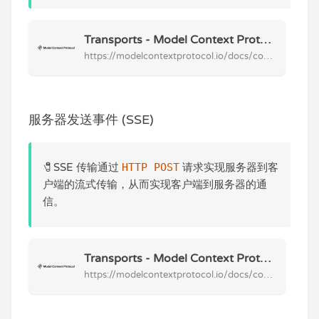
Transports - Model Context Protocol Learn about MCP's communication mechanisms
https://modelcontextprotocol.io/docs/concepts/transports#standard-input%2Foutput-stdio
服务器发送事件 (SSE)
🧷SSE 传输通过
HTTP POST
请求实现服务器到客
户端的流式传输，从而实现客户端到服务器的通
信。
Transports - Model Context Protocol Learn about MCP's communication mechanisms
https://modelcontextprotocol.io/docs/concepts/transports#server-sent-events-sse