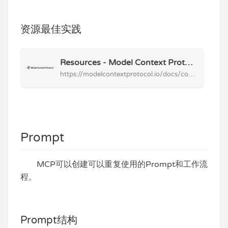
资源最佳实践
Resources - Model Context Protocol Expose data and content from your servers to LLMs
https://modelcontextprotocol.io/docs/concepts/resources#best-practices
Prompt
MCP可以创建可以重复使用的Prompt和工作流
程。
Prompt结构