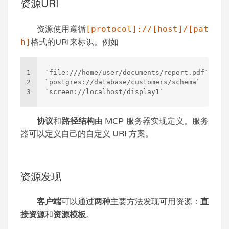
资源URI
资源使用遵循
[protocol]://[host]/[pat
h]
格式的URI来标识。例如
1
`file:///home/user/documents/report.pdf` 
2
`postgres://database/customers/schema`    
3
`screen://localhost/display1`     
协议
和
路径结构
由 MCP 服务器实现定义。服务
器可以定义自己的自定义 URI 方案。
资源发现
客户端
可以通过
两种
主要方法发现可用资源：
直
接资源
和
资源模板
。